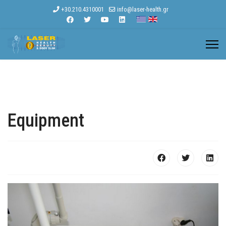
+30.210.4310001
info@laser-health.gr
Equipment