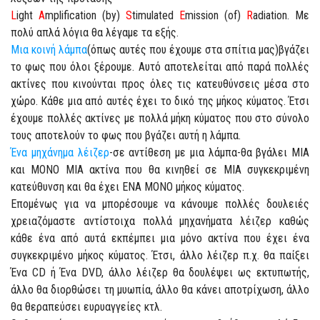
L
ight
A
mplification (by)
S
timulated
E
mission (of)
R
adiation. Με
πολύ απλά λόγια θα λέγαμε τα εξής.
Μια κοινή λάμπα
(όπως αυτές που έχουμε στα σπίτια μας)βγάζει
το φως που όλοι ξέρουμε. Αυτό αποτελείται από παρά πολλές
ακτίνες που κινούνται προς όλες τις κατευθύνσεις μέσα στο
χώρο. Κάθε μια από αυτές έχει το δικό της μήκος κύματος. Έτσι
έχουμε πολλές ακτίνες με πολλά μήκη κύματος που στο σύνολο
τους αποτελούν το φως που βγάζει αυτή η λάμπα.
Ένα μηχάνημα λέιζερ
-σε αντίθεση με μια λάμπα-θα βγάλει ΜΙΑ
και ΜΟΝΟ ΜΙΑ ακτίνα που θα κινηθεί σε ΜΙΑ συγκεκριμένη
κατεύθυνση και θα έχει ΕΝΑ ΜΟΝΟ μήκος κύματος.
Επομένως για να μπορέσουμε να κάνουμε πολλές δουλειές
χρειαζόμαστε αντίστοιχα πολλά μηχανήματα λέιζερ καθώς
κάθε ένα από αυτά εκπέμπει μια μόνο ακτίνα που έχει ένα
συγκεκριμένο μήκος κύματος. Έτσι, άλλο λέιζερ π.χ. θα παίξει
Ένα CD ή Ένα DVD, άλλο λέιζερ θα δουλέψει ως εκτυπωτής,
άλλο θα διορθώσει τη μυωπία, άλλο θα κάνει αποτρίχωση, άλλο
θα θεραπεύσει ευρυαγγείες κτλ.