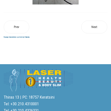
Prev
Next
FaLang translation system by Faboba
Thiras 13 | PC: 18757 Keratsini
Tel: +30.210.4310001
Tel: +30.210.4326331