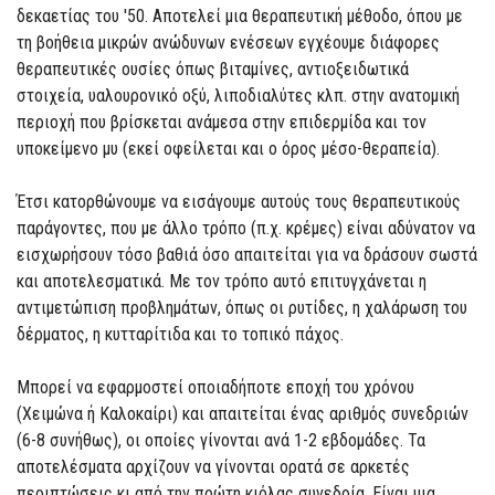
δεκαετίας του '50. Αποτελεί μια θεραπευτική μέθοδο, όπου με
τη βοήθεια μικρών ανώδυνων ενέσεων εγχέουμε διάφορες
θεραπευτικές ουσίες όπως βιταμίνες, αντιοξειδωτικά
στοιχεία, υαλουρονικό οξύ, λιποδιαλύτες κλπ. στην ανατομική
περιοχή που βρίσκεται ανάμεσα στην επιδερμίδα και τον
υποκείμενο μυ (εκεί οφείλεται και ο όρος μέσο-θεραπεία).
Έτσι κατορθώνουμε να εισάγουμε αυτούς τους θεραπευτικούς
παράγοντες, που με άλλο τρόπο (π.χ. κρέμες) είναι αδύνατον να
εισχωρήσουν τόσο βαθιά όσο απαιτείται για να δράσουν σωστά
και αποτελεσματικά. Με τον τρόπο αυτό επιτυγχάνεται η
αντιμετώπιση προβλημάτων, όπως οι ρυτίδες, η χαλάρωση του
δέρματος, η κυτταρίτιδα και το τοπικό πάχος.
Μπορεί να εφαρμοστεί οποιαδήποτε εποχή του χρόνου
(Χειμώνα ή Καλοκαίρι) και απαιτείται ένας αριθμός συνεδριών
(6-8 συνήθως), οι οποίες γίνονται ανά 1-2 εβδομάδες. Τα
αποτελέσματα αρχίζουν να γίνονται ορατά σε αρκετές
περιπτώσεις κι από την πρώτη κιόλας συνεδρία. Είναι μια