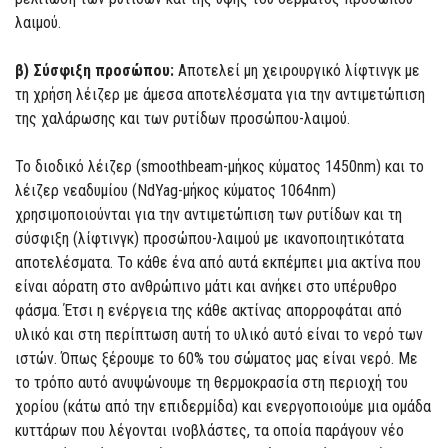
λαιμού.
β) Σύσφιξη προσώπου:
Αποτελεί μη χειρουργικό λίφτινγκ με
τη χρήση λέιζερ με άμεσα αποτελέσματα για την αντιμετώπιση
της χαλάρωσης και των ρυτίδων προσώπου-λαιμού.
Το διοδικό λέιζερ (smoothbeam-μήκος κύματος 1450nm) και το
λέιζερ νεαδυμίου (NdYag-μήκος κύματος 1064nm)
χρησιμοποιούνται για την αντιμετώπιση των ρυτίδων και τη
σύσφιξη (λίφτινγκ) προσώπου-λαιμού με ικανοποιητικότατα
αποτελέσματα. Το κάθε ένα από αυτά εκπέμπει μια ακτίνα που
είναι αόρατη στο ανθρώπινο μάτι και ανήκει στο υπέρυθρο
φάσμα. Έτσι η ενέργεια της κάθε ακτίνας απορροφάται από
υλικό και στη περίπτωση αυτή το υλικό αυτό είναι το νερό των
ιστών. Όπως ξέρουμε το 60% του σώματος μας είναι νερό. Με
το τρόπο αυτό ανυψώνουμε τη θερμοκρασία στη περιοχή του
χορίου (κάτω από την επιδερμίδα) και ενεργοποιούμε μια ομάδα
κυττάρων που λέγονται ινοβλάστες, τα οποία παράγουν νέο