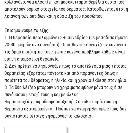
κολλαγόνο, νέα ελαστίνη και μεσοκυττάρια θεμέλια ουσία που
αποτελούν δομικά στοιχεία του δέρματος. Κατορθώνεται έτσι η
λείανση των ρυτίδων και η σύσφιξη του προσώπου.
Επισημαίνουμε τα εξής:
1. Η θεραπεία περιλαμβάνει 3-6 συνεδρίες (με μεσοδιαστήματα
20-30 ημερών ανά συνεδρία). Οι ασθενείς συνεχίζουν κανονικά
τις δραστηριότητες τους χωρίς κανένα πρόβλημα καθώς είναι
μια μη επεμβατική θεραπεία.
2. Δεν πρέπει να λησμονούμε πως το αποτέλεσμα μιας τέτοιας
θεραπείας εξαρτάται πάντοτε και από παράγοντες όπως η
ποιότητα του δέρματος, η ηλικία και η χρόνια έκθεση στον ήλιο.
3. Τα δύο λέιζερ μπορούν να χρησιμοποιηθούν μόνα τους ή σε
συνδυασμό μεταξύ τους ή και με άλλες
θεραπείες(π.χ.μικροδερμοαπόξεση). Σε κάθε περίπτωση η
θεραπεία εξατομικεύεται. Πρέπει να αναφερθεί όμως πως δεν
συνίστανται τέτοιες εφαρμογές το καλοκαίρι.