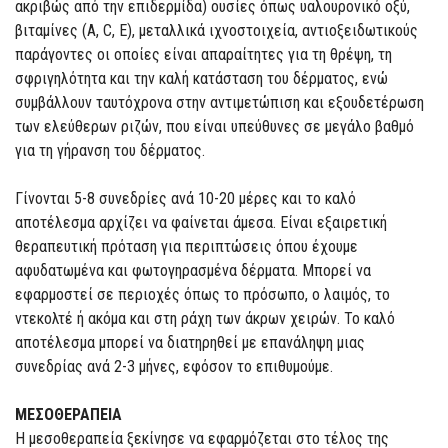
ακριβώς από την επιδερμίδα) ουσίες όπως υαλουρονικό οξύ,
βιταμίνες (Α, C, E), μεταλλικά ιχνοστοιχεία, αντιοξειδωτικούς
παράγοντες οι οποίες είναι απαραίτητες για τη θρέψη, τη
σφριγηλότητα και την καλή κατάσταση του δέρματος, ενώ
συμβάλλουν ταυτόχρονα στην αντιμετώπιση και εξουδετέρωση
των ελεύθερων ριζών, που είναι υπεύθυνες σε μεγάλο βαθμό
για τη γήρανση του δέρματος.
Γίνονται 5-8 συνεδρίες ανά 10-20 μέρες και το καλό
αποτέλεσμα αρχίζει να φαίνεται άμεσα. Είναι εξαιρετική
θεραπευτική πρόταση για περιπτώσεις όπου έχουμε
αφυδατωμένα και φωτογηρασμένα δέρματα. Μπορεί να
εφαρμοστεί σε περιοχές όπως το πρόσωπο, ο λαιμός, το
ντεκολτέ ή ακόμα και στη ράχη των άκρων χειρών. Το καλό
αποτέλεσμα μπορεί να διατηρηθεί με επανάληψη μιας
συνεδρίας ανά 2-3 μήνες, εφόσον το επιθυμούμε.
ΜΕΣΟΘΕΡΑΠΕΙΑ
Η μεσοθεραπεία ξεκίνησε να εφαρμόζεται στο τέλος της