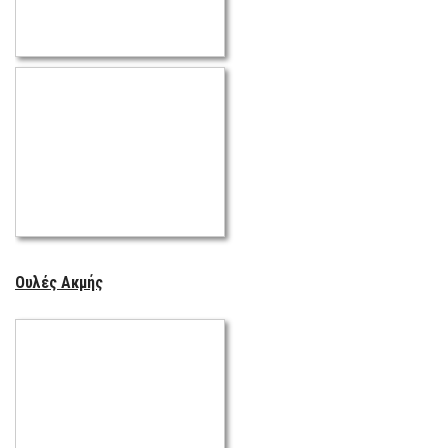
Ουλές Ακμής