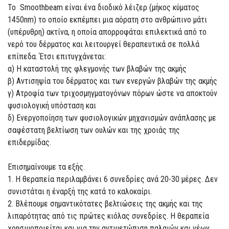
Το Smoothbeam είναι ένα διοδικό λέιζερ (μήκος κύματος
1450nm) το οποίο εκπέμπει μια αόρατη στο ανθρώπινο μάτι
(υπέρυθρη) ακτίνα, η οποία απορροφάται επιλεκτικά από το
νερό του δέρματος και λειτουργεί θεραπευτικά σε πολλά
επίπεδα. Έτσι επιτυγχάνεται:
α) Η καταστολή της φλεγμονής των βλαβών της ακμής
β) Αντισηψία του δέρματος και των ενεργών βλαβών της ακμής
γ) Ατροφία των τριχοσμηγματογόνων πόρων ώστε να αποκτούν
φυσιολογική υπόσταση και
δ) Ενεργοποίηση των φυσιολογικών μηχανισμών ανάπλασης με
σαφέστατη βελτίωση των ουλών και της χροιάς της
επιδερμίδας.
Επισημαίνουμε τα εξής.
1. Η θεραπεία περιλαμβάνει 6 συνεδρίες ανά 20-30 μέρες. Δεν
συνιστάται η έναρξή της κατά το καλοκαίρι.
2. Βλέπουμε σημαντικότατες βελτιώσεις της ακμής και της
λιπαρότητας από τις πρώτες κιόλας συνεδρίες. Η θεραπεία
χρησιμοποιείται και για την αντιμετώπιση παλαιών και νέων